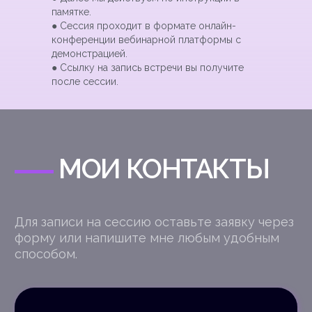
памятке.
● Сессия проходит в формате онлайн-
конференции вебинарной платформы с
+7
демонстрацией.
● Ссылку на запись встречи вы получите
после сессии.
Нажимая на кнопку, я даю
согласие на
обработку персональных данных
и соглашаюсь с
Политикой конфиденциальности
Оставить заявку
Канал в Youtube***
Канал в Telegram
Группа ВКонтакте
Страница в Инстаграм ***