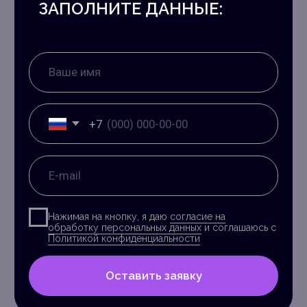
*** Соцсеть признана в
РФ экстремистской
Главная
Обо мне
Услуги
Отзывы
Сведения об образовательной организации
Контакты школы
Мои контакты
Задонатить Оракулу
© astrolog-shirokova
Политика конфиденциальности