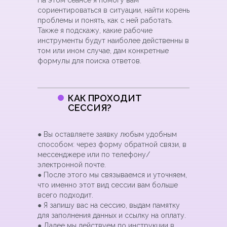
На этом сеансе я помогу вам
сориентироваться в ситуации, найти корень
проблемы и понять, как с ней работать.
Также я подскажу, какие рабочие
инструменты будут наиболее действенны в
том или ином случае, дам конкретные
формулы для поиска ответов.
КАК ПРОХОДИТ
СЕССИЯ?
МОИ КОНТАКТЫ
● Вы оставляете заявку любым удобным
способом: через форму обратной связи, в
Для записи на сессию оставьте заявку через
мессенджере или по телефону/
форму или напишите мне любым удобным
способом.
электронной почте.
● После этого мы связываемся и уточняем,
что именно этот вид сессии вам больше
всего подходит.
ЗАПОЛНИТЕ ДАННЫЕ:
● Я запишу вас на сессию, выдам памятку
для заполнения данных и ссылку на оплату.
● Далее мы действуем по инструкции в