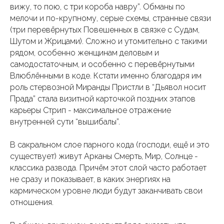
вижу, то пою, с три короба навру”. Обманы по
мелочи и по-крупному, серые схемы, странные связи
(три перевёрнутых Повешенных в связке с Судам,
Шутом и Жрицами). Сложно и утомительно с такими
рядом, особенно женщинам деловым и
самодостаточным, и особенно с перевёрнутыми
Влюблёнными в коде. Кстати именно благодаря им
роль стервозной Миранды Пристли в “Дьявол носит
Прада” стала визитной карточкой поздних этапов
карьеры Стрип - максимальное отражение
Главная
Обо мне
Услуги
Отзывы
внутренней сути “вышибалы”.
Сведения об образовательной организации
В сакральном слое парного кода (господи, ещё и это
существует) живут Арканы Смерть, Мир, Солнце -
Контакты школы
Мои контакты
классика развода. Причём этот слой часто работает
не сразу и показывает, в каких энергиях на
кармическом уровне люди будут заканчивать свои
отношения.
Задонатить Оракулу