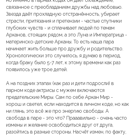
но именно в парных кодах он даёт охлаждение,
связанное с преобладанием дружбы над любовью.
Звезда даёт прохладную отстранённость, убирает
страсти, притязания и претензии - частые спутники
глубоких чувств - и сплачивает людей по темам
Арканов, стоящих рядом, а это Луна и Императрица -
материнско-детские Арканы. То есть наша пара
начинает жить больше про дружбу и родительство.
Хронологически это случилось, я думаю в период,
когда браку было 5-7 лет, к этому времени как раз
появилось уже трое детей.
А на поздних этапах (как раз и дети подросли) в
парном коде актрисы с мужем включаются
предательские Миры. Сам по себе Аркан Мир -
хорош и светел, если находится в личном коде, но как
ни глянь, это всё же про энергию свободы. А
свобода в паре - это что? Прааавильно - очень часто
измены и желание освободиться друг от друга,
разойтись в разные стороны. Насчёт измен, по факту,