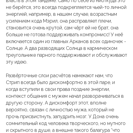
власть в этом тандеме. Само по себе из ниоткуда это
не берётся, это всегда подкрепляется чьей-то личной
энергией, например, в нашем случае, возрастным
усилением кода Мэрил, она расправляет плечи,
становится очень крутой, сам чёрт ей не брат, она
больше не готова поддерживать компромисс! У неё
включается один из главных Арканов всех одиночек -
Солнце. А два разводящих Солнца в кармическом
треугольнике парного поддерживают и обслуживают
эту идею.
Развёрточные слои расчётов намекают нам, что
Стрип всегда было дискомфортно в этой паре, и
когда вступили в свои права поздние энергии,
контекст общения с мужем начал разворачиваться в
другую сторону. А дискомфорт этот, вполне
вероятно, связан с личностью мужа, который не
прочь присвистнуть, запудрить мозг. У Дона очень
сомнительный код человека творческого, но мутного
и скрытного в душе, а внешне такого балагура “что