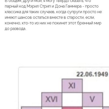
В общем, други мои, я могу твёрдо сказать, что
© astrolog-shirokova
парный код Мэрил Стрип и Дона Гаммера - просто
Политика конфиденциальности
классика для таких случаев, когда супруги просто не
имеют шансов остаться вместе в старости, если,
конечно, кто-то из них не покинет этот бренный мир
до развода.