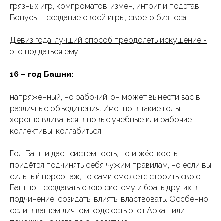
грязных игр, компроматов, измен, интриг и подстав.
Бонусы – создание своей игры, своего бизнеса.
Задонатить Оракулу
Девиз года: лучший способ преодолеть искушение -
это поддаться ему.
© astrolog-shirokova
Политика конфиденциальности
16 – год Башни:
напряжённый, но рабочий, он может вынести вас в
различные объединения. Именно в такие годы
хорошо вливаться в новые учебные или рабочие
коллективы, коллабиться.
Год Башни даёт системность, но и жёсткость,
придётся подчинять себя чужим правилам, но если вы
сильный персонаж, то сами сможете строить свою
Башню - создавать свою систему и брать других в
подчинение, созидать, влиять, властвовать. Особенно
если в вашем личном коде есть этот Аркан или