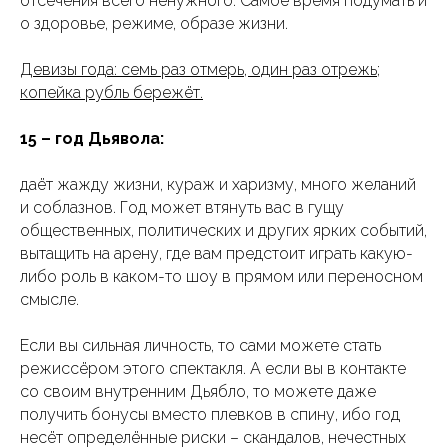
отсечения всего ненужного. Самое время подумать и
о здоровье, режиме, образе жизни.
Девизы года: семь раз отмерь, один раз отрежь;
копейка рубль бережёт.
15 – год Дьявола:
даёт жажду жизни, кураж и харизму, много желаний
и соблазнов. Год может втянуть вас в гущу
общественных, политических и других ярких событий,
вытащить на арену, где вам предстоит играть какую-
либо роль в каком-то шоу в прямом или переносном
смысле.
Главная
Обо мне
Услуги
Отзывы
Если вы сильная личность, то сами можете стать
Сведения об образовательной организации
режиссёром этого спектакля. А если вы в контакте
со своим внутренним Дьябло, то можете даже
получить бонусы вместо плевков в спину, ибо год
Контакты школы
Мои контакты
несёт определённые риски – скандалов, нечестных